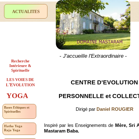
ACTUALITES
-
J'accueille l'Extraordinaire
-
Recherche
Intérieure &
Spirituelle
LES VOIES DE
CENTRE D'EVOLUTION
'E
L
VOLUTION
YOGA
PERSONNELLE et COLLEC
Bases Ethiques et
Dirigé par
Daniel ROUGIER
Spirituelles
Inspiré par les Enseignements de
Mère, Sri 
Hatha Yoga
Raja Yoga
Mastaram Baba.