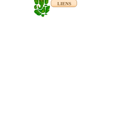
LIENS
1) les Voies Classiques évolu
2) à partir du Passé de chac
3) La Voie directe du Lâcher-P