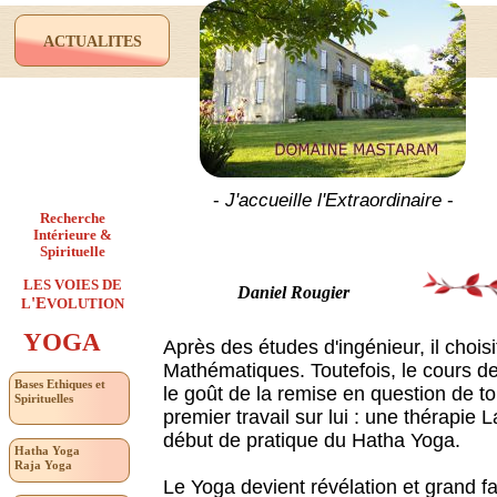
ACTUALITES
-
J'accueille l'Extraordinaire
-
Recherche
Intérieure &
Spirituelle
LES VOIES DE
Daniel Rougier
'E
L
VOLUTION
YOGA
Après des études d'ingénieur, il choisi
Mathématiques. Toutefois, le cours de
Bases Ethiques et
le goût de la remise en question de to
Spirituelles
premier travail sur lui : une thérapie 
début de pratique du Hatha Yoga.
Hatha Yoga
Raja Yoga
Le Yoga devient révélation et grand 