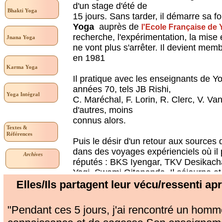
d'un stage d'été de
Bhakti
Yoga
15 jours. Sans tarder, il démarre sa fo
Yoga
auprès de
l'Ecole Française de 
recherche, l'expérimentation, la mise 
Jnana Yoga
ne vont plus s'arrêter. Il devient mem
en 1981
Karma Yoga
Il pratique avec les enseignants de Y
années 70, tels JB Rishi,
Yoga Intégral
C. Maréchal, F. Lorin, R. Clerc, V. Va
d'autres, moins
connus alors.
Textes &
Références
Puis le désir d'un retour aux sources 
dans des voyages expérienciels où il
Archives
réputés : BKS Iyengar, TKV Desikac
Yogi, Swami Gitananda. Il séjourne e
différents ashrams : Sivananda ashr
Elles/Ils partagent leur vécu/ressenti 
Ananda ashram...
"Pendant ces 5 jours, j'ai rencontré un hom
C'est en 1986 qu'il rencontre et séjo